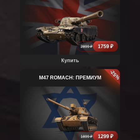
T95/FV4201 CHIEFTAIN
1759 ₽
2899 ₽
Купить
-25%
M47 ROMACH: ПРЕМИУМ
M47 Romach
1299 ₽
1899 ₽