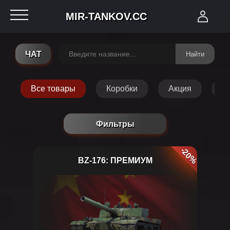
MIR-TANKOV.CC
ЧАТ
Найти
Все товары
Коробки
Акция
Т
Фильтры
-20%
BZ-176: ПРЕМИУМ
BZ-176