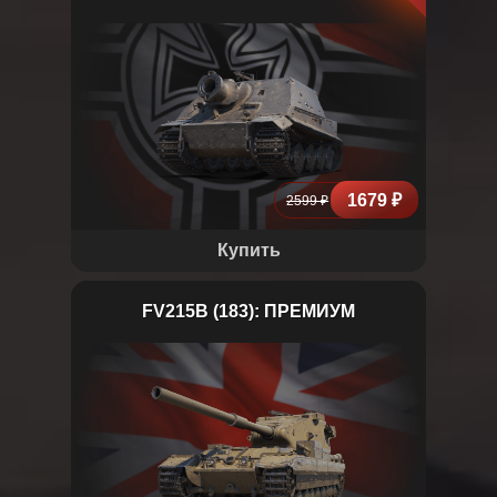
Sturmtiger
1679 ₽
2599 ₽
Купить
FV215B (183): ПРЕМИУМ
FV215B (183)